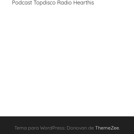
Podcast Topdisco Radio Hearthis
Tema para WordPress: Donovan de
ThemeZee
.