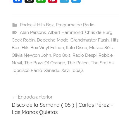
a
hr
h
nt
el
w
c
e
at
er
e
itt
e
a
s
e
gr
er
Podcast Hits Box
,
Programa de Radio
Alan Parsons
b
d
A
,
Albert Hammond
st
a
,
Chris de Burg
,
Cock Robin
,
Depeche Mode
,
Grandmaster Flash
,
Hits
o
s
p
m
Box
,
Hits Box Vinyl Edition
,
Italo Disco
,
Musica 80's
,
o
p
Olivia Newton John
,
Pop 80's
,
Radio Despi
,
Robbie
k
Nevil
,
The Boys Of Orange
,
The Police
,
The Smiths
,
Topdisco Radio
,
Xanadu
,
Xavi Tobaja
Navegación
Entrada anterior
de
Disco de la Semana ( 05 ) | Carlos Pérez –
entradas
Las Manos Quietas