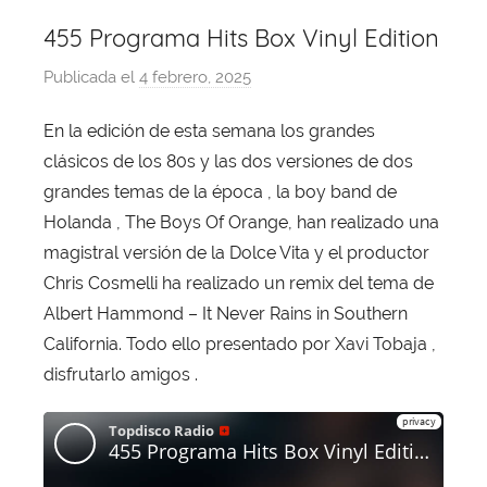
455 Programa Hits Box Vinyl Edition
Publicada el
4 febrero, 2025
p
o
En la edición de esta semana los grandes
r
clásicos de los 80s y las dos versiones de dos
X
a
grandes temas de la época , la boy band de
v
Holanda , The Boys Of Orange, han realizado una
i
magistral versión de la Dolce Vita y el productor
T
Chris Cosmelli ha realizado un remix del tema de
o
Albert Hammond – It Never Rains in Southern
b
California. Todo ello presentado por Xavi Tobaja ,
a
disfrutarlo amigos .
j
a