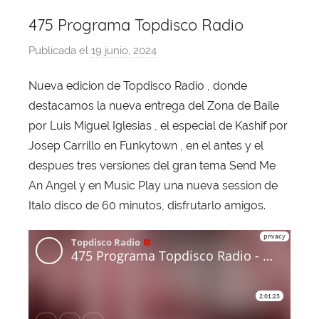
475 Programa Topdisco Radio
Publicada el
19 junio, 2024
p
o
Nueva edicion de Topdisco Radio , donde
r
destacamos la nueva entrega del Zona de Baile
X
a
por Luis Miguel Iglesias , el especial de Kashif por
v
Josep Carrillo en Funkytown , en el antes y el
i
despues tres versiones del gran tema Send Me
T
An Angel y en Music Play una nueva session de
o
Italo disco de 60 minutos, disfrutarlo amigos.
b
a
j
a