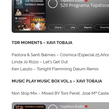
b
a
j
a
TDR MOMENTS – XAVI TOBAJA
Pastora & Santi Balmes – Cósmica (Especial 25 Años
Linda Jo Rizzo – Let’s Get Out
Ken Laszlo – Tonight Flemming Dalum Remix
MUSIC PLAY MUSIC BOX VOL.1 – XAVI TOBAJA
Non Stop Mix – Mixed BY Toni Peret, José Mª Caste