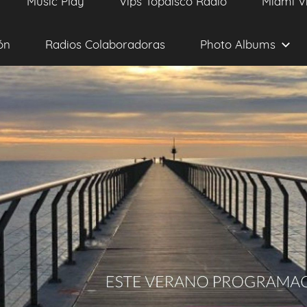
Music Play
Vips Topdisco Radio
Miami V
ón
Radios Colaboradoras
Photo Albums