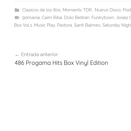
c
e
at
er
e
itt
e
a
s
e
gr
er
Clasicos de los 80s
,
Moments TDR.
,
Nuevo Disco
,
Pod
90mania
b
d
,
Caim Riba
A
st
,
Dolo Beltran
a
,
Funkytown
,
Josep C
Box Vol.1
,
Music Play
,
Pastora
,
Santi Balmes
,
Saturday Nigh
o
s
p
m
o
p
k
Navegación
Entrada anterior
de
486 Progama Hits Box Vinyl Edition
entradas