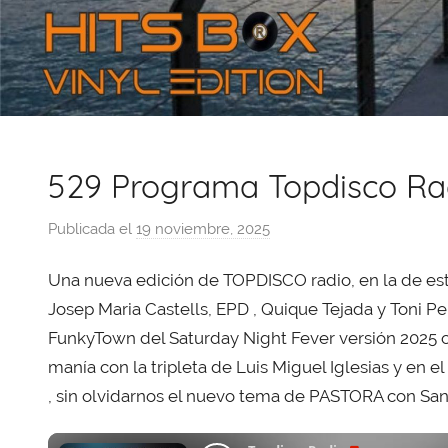
529 Programa Topdisco Ra
Publicada el
19 noviembre, 2025
p
o
Una nueva edición de TOPDISCO radio, en la de e
r
X
Josep Maria Castells, EPD , Quique Tejada y Toni P
a
FunkyTown del Saturday Night Fever versión 2025 c
v
manía con la tripleta de Luis Miguel Iglesias y en 
i
, sin olvidarnos el nuevo tema de PASTORA con Sant
T
o