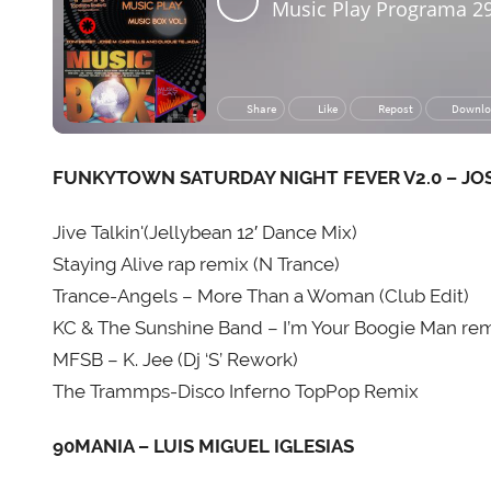
FUNKYTOWN SATURDAY NIGHT FEVER V2.0 – JO
Jive Talkin'(Jellybean 12′ Dance Mix)
Staying Alive rap remix (N Trance)
Trance-Angels – More Than a Woman (Club Edit)
KC & The Sunshine Band – I’m Your Boogie Man re
MFSB – K. Jee (Dj ‘S’ Rework)
The Trammps-Disco Inferno TopPop Remix
90MANIA – LUIS MIGUEL IGLESIAS