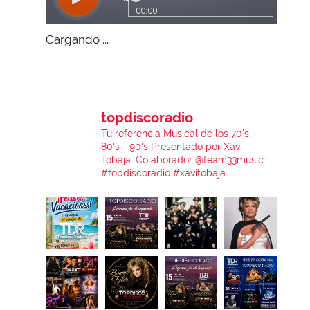
Cargando ...
topdiscoradio
Tu referencia Musical de los 70's -
80's - 90's
Presentado por Xavi
Tobaja.
Colaborador @team33music
#topdiscoradio #xavitobaja