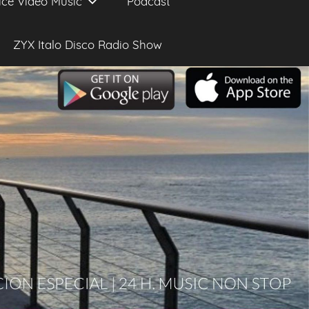
ice Video Music
Podcast
ZYX Italo Disco Radio Show