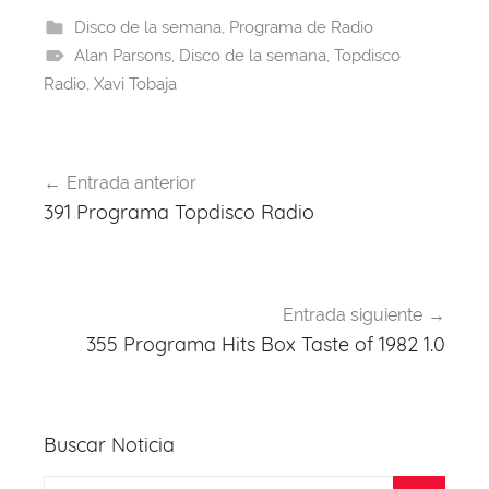
e
a
s
e
gr
er
Disco de la semana
,
Programa de Radio
Alan Parsons
b
d
A
,
Disco de la semana
st
a
,
Topdisco
Radio
,
Xavi Tobaja
o
s
p
m
o
p
Navegación
k
Entrada anterior
de
391 Programa Topdisco Radio
entradas
Entrada siguiente
355 Programa Hits Box Taste of 1982 1.0
Buscar Noticia