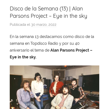
Disco de la Semana (13) | Alan
Parsons Project – Eye in the sky
Publicada el
30 marzo, 2022
p
o
En la semana 13 destacamos como disco de la
r
semana en Topdisco Radio y por su 40
X
a
aniversario el tema de
Alan Parsons Project –
v
Eye in the sky.
i
T
o
b
a
j
a