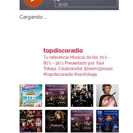
Cargando ...
topdiscoradio
Tu referencia Musical de los 70's -
80's - 90's
Presentado por Xavi
Tobaja.
Colaborador @team33music
#topdiscoradio #xavitobaja