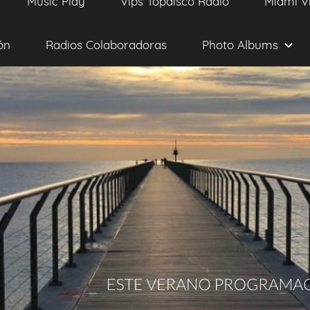
Music Play
Vips Topdisco Radio
Miami V
ón
Radios Colaboradoras
Photo Albums