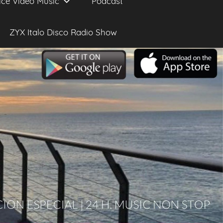
ice Video Music
Podcast
ZYX Italo Disco Radio Show