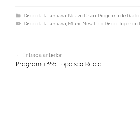
c
e
at
er
e
itt
e
a
s
e
gr
er
Disco de la semana
,
Nuevo Disco
,
Programa de Radio
Disco de la semana
b
d
A
st
,
Mflex
a
,
New Italo Disco
,
Topdisco 
o
s
p
m
o
p
Navegación
k
Entrada anterior
de
Programa 355 Topdisco Radio
entradas