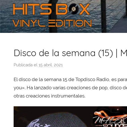
Disco de la semana (15) | 
Publicada el
15 abril, 2021
p
o
El disco de la semana 15 de Topdisco Radio, es pa
r
X
you». Ha lanzado varias creaciones de pop, disco de 
a
otras creaciones instrumentales.
v
i
T
o