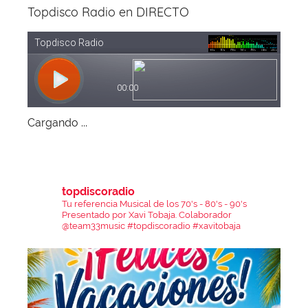
Topdisco Radio en DIRECTO
Cargando ...
topdiscoradio
Tu referencia Musical de los 70's - 80's - 90's
Presentado por Xavi Tobaja.
Colaborador
@team33music
#topdiscoradio #xavitobaja