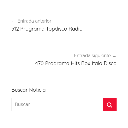
o
p
k
Navegación
Entrada anterior
de
512 Programa Topdisco Radio
entradas
Entrada siguiente
470 Programa Hits Box Italo Disco
Buscar Noticia