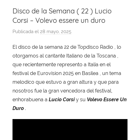
Disco de la Semana ( 22 ) Lucio
Corsi – Volevo essere un duro
Publicada el
28 mayo, 2025
p
o
El disco de la semana 22 de Topdisco Radio , lo
r
otorgamos al cantante Italiano de la Toscana ,
X
a
que recientemente represento a Italia en el
v
festival de Eurovision 2025 en Basilea , un tema
i
melodico que estuvo a gran altura y que para
T
nosotros fue la gran vencedora del festival,
o
enhorabuena a
Lucio Corsi
y su
Volevo Essere Un
b
Duro
.
a
j
a