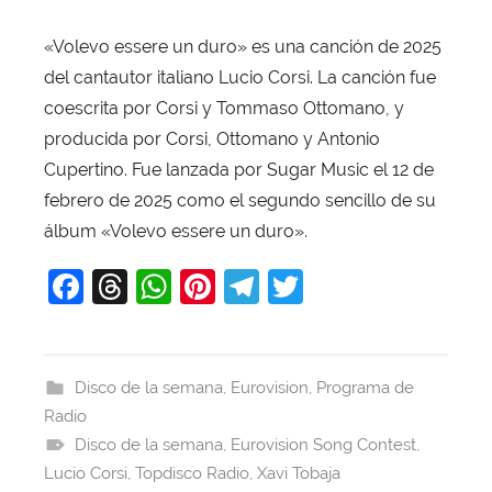
«Volevo essere un duro» es una canción de 2025
del cantautor italiano Lucio Corsi. La canción fue
coescrita por Corsi y Tommaso Ottomano, y
producida por Corsi, Ottomano y Antonio
Cupertino. Fue lanzada por Sugar Music el 12 de
febrero de 2025 como el segundo sencillo de su
álbum «Volevo essere un duro».
F
T
W
Pi
T
T
a
hr
h
nt
el
w
c
e
at
er
e
itt
e
a
s
e
gr
er
Disco de la semana
,
Eurovision
,
Programa de
Radio
b
d
A
st
a
Disco de la semana
,
Eurovision Song Contest
,
o
s
p
m
Lucio Corsi
,
Topdisco Radio
,
Xavi Tobaja