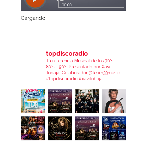
Cargando ...
topdiscoradio
Tu referencia Musical de los 70's -
80's - 90's
Presentado por Xavi
Tobaja.
Colaborador @team33music
#topdiscoradio #xavitobaja