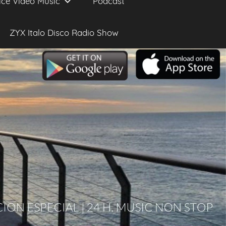
ice Video Music
Podcast
ZYX Italo Disco Radio Show