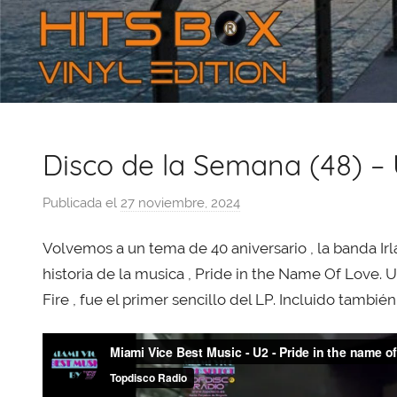
Disco de la Semana (48) – 
Publicada el
27 noviembre, 2024
p
o
Volvemos a un tema de 40 aniversario , la banda Irl
r
X
historia de la musica , Pride in the Name Of Love.
a
Fire , fue el primer sencillo del LP. Incluido tambié
v
i
T
o