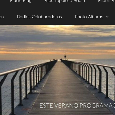
Music Play
Vips Topdisco Radio
Miami V
ón
Radios Colaboradoras
Photo Albums