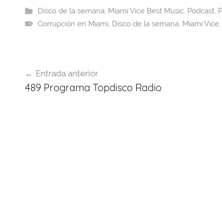
e
a
s
e
gr
er
Disco de la semana
,
Miami Vice Best Music
,
Podcast
,
P
Corrupción en Miami
b
d
A
st
,
Disco de la semana
a
,
Miami Vice
o
s
p
m
o
p
Navegación
k
Entrada anterior
de
489 Programa Topdisco Radio
entradas