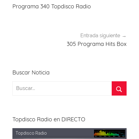
o
p
de
Programa 340 Topdisco Radio
k
entradas
Entrada siguiente
305 Programa Hits Box
Buscar Noticia
Topdisco Radio en DIRECTO