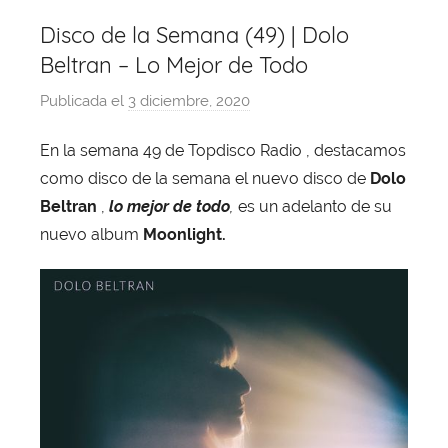
Disco de la Semana (49) | Dolo
Beltran – Lo Mejor de Todo
Publicada el
3 diciembre, 2020
p
o
En la semana 49 de Topdisco Radio , destacamos
r
como disco de la semana el nuevo disco de
Dolo
X
a
Beltran
,
lo
mejor de todo
,
es un adelanto de su
v
nuevo album
Moonlight.
i
T
o
b
a
j
a