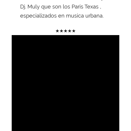
Dj. Muly que son los Paris Texas ,
especializados en musica urbana.
★
★
★
★
★