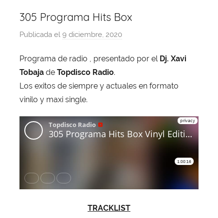
305 Programa Hits Box
Publicada el
9 diciembre, 2020
p
o
Programa de radio , presentado por el
Dj. Xavi
r
Tobaja
de
Topdisco Radio
.
X
a
Los exitos de siempre y actuales en formato
v
vinilo y maxi single.
i
T
o
b
a
j
a
TRACKLIST