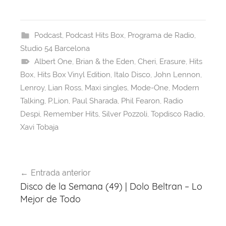
a
hr
h
nt
el
w
c
e
at
er
e
itt
e
a
s
e
gr
er
Podcast
,
Podcast Hits Box
,
Programa de Radio
,
Studio 54 Barcelona
b
d
A
st
a
Albert One
,
Brian & the Eden
,
Cheri
,
Erasure
,
Hits
o
s
p
m
Box
,
Hits Box Vinyl Edition
,
Italo Disco
,
John Lennon
,
o
p
Lenroy
,
Lian Ross
,
Maxi singles
,
Mode-One
,
Modern
k
Talking
,
P.Lion
,
Paul Sharada
,
Phil Fearon
,
Radio
Despi
,
Remember Hits
,
Silver Pozzoli
,
Topdisco Radio
,
Xavi Tobaja
Navegación
Entrada anterior
de
Disco de la Semana (49) | Dolo Beltran – Lo
entradas
Mejor de Todo