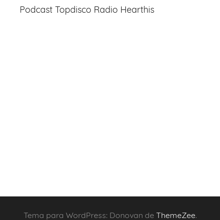
Podcast Topdisco Radio Hearthis
Tema para WordPress: Donovan de
ThemeZee
.