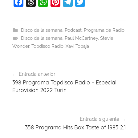
F
T
W
Pi
T
T
a
hr
h
nt
el
w
c
e
at
er
e
itt
e
a
s
e
gr
er
Disco de la semana
,
Podcast
,
Programa de Radio
Disco de la semana
b
d
A
st
,
Paul McCartney
a
,
Stevie
Wonder
,
Topdisco Radio
,
Xavi Tobaja
o
s
p
m
o
p
Navegación
k
Entrada anterior
de
398 Programa Topdisco Radio – Especial
entradas
Eurovision 2022 Turin
Entrada siguiente
358 Programa Hits Box Taste of 1983 2.1