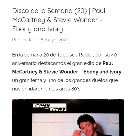
Disco de la Semana (20) | Paul
McCartney & Stevie Wonder –
Ebony and Ivory
Publicada el
18 mayo, 2022
p
o
En la semana 20 de Topdisco Radio , por su 40
r
aniversario destacamos el gran exito de
Paul
X
a
McCartney & Stevie Wonder – Ebony and Ivory
,
v
un gran tema y uno de los grandes duetos que
i
nos brindaron en los años 80’s.
T
o
b
a
j
a