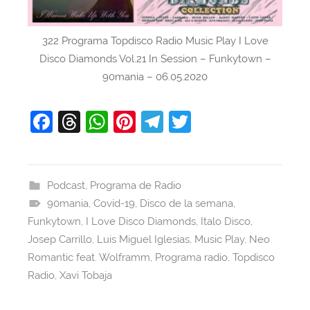
322 Programa Topdisco Radio Music Play I Love
Disco Diamonds Vol.21 In Session – Funkytown –
90mania – 06.05.2020
F
T
W
Pi
T
T
a
hr
h
nt
el
w
c
e
at
er
e
itt
e
a
s
e
gr
er
Podcast
,
Programa de Radio
90mania
b
d
,
Covid-19
A
,
st
Disco de la semana
a
,
Funkytown
,
I Love Disco Diamonds
,
Italo Disco
,
o
s
p
m
Josep Carrillo
,
Luis Miguel Iglesias
,
Music Play
,
Neo
o
p
Romantic feat. Wolframm
,
Programa radio
,
Topdisco
k
Radio
,
Xavi Tobaja