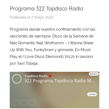
Programa 322 Topdisco Radio
Publicada el
7 mayo, 2020
p
o
Programa desde nuestro confinamiento con las
r
secciones de siermpre, Disco de la Semana de
X
a
Neo Romantic feat. Wolframm – I Wanna Wake
v
Up With You, Funkytown y 90mania. En Music
i
Play el I Love Disco Diamonds Vol.21 in session
T
por Xavi Tobaja.
o
b
a
j
a