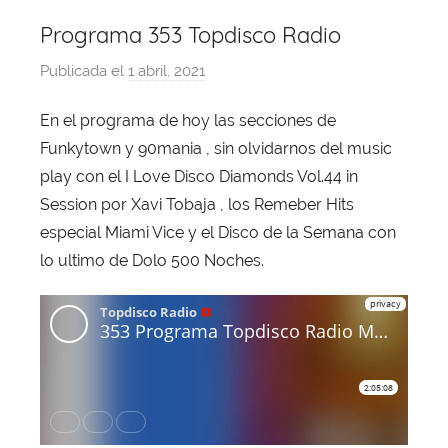
Programa 353 Topdisco Radio
Publicada el
1 abril, 2021
p
o
En el programa de hoy las secciones de
r
Funkytown y 90mania , sin olvidarnos del music
X
a
play con el I Love Disco Diamonds Vol.44 in
v
Session por Xavi Tobaja , los Remeber Hits
i
especial Miami Vice y el Disco de la Semana con
T
lo ultimo de Dolo 500 Noches.
o
b
a
j
a