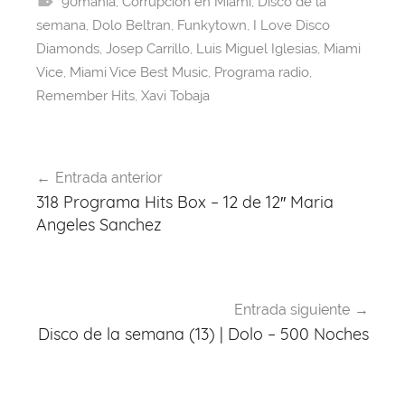
90mania
b
d
,
Corrupción en Miami
A
st
a
,
Disco de la
semana
,
Dolo Beltran
,
Funkytown
,
I Love Disco
o
s
p
m
Diamonds
,
Josep Carrillo
,
Luis Miguel Iglesias
,
Miami
o
p
Vice
,
Miami Vice Best Music
,
Programa radio
,
k
Remember Hits
,
Xavi Tobaja
Navegación
Entrada anterior
de
318 Programa Hits Box – 12 de 12″ Maria
entradas
Angeles Sanchez
Entrada siguiente
Disco de la semana (13) | Dolo – 500 Noches