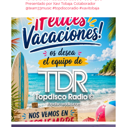
Presentado por Xavi Tobaja.
Colaborador
@team33music
#topdiscoradio #xavitobaja