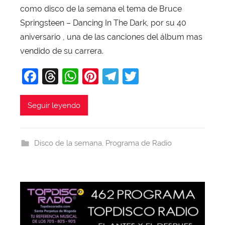
como disco de la semana el tema de Bruce
X
a
Springsteen – Dancing In The Dark, por su 40
v
aniversario , una de las canciones del álbum mas
i
vendido de su carrera.
T
F
T
W
Pi
T
T
o
b
a
hr
h
nt
el
w
a
c
e
at
er
e
itt
Seguir leyendo
j
e
a
s
e
gr
er
a
b
d
A
st
a
Disco de la semana
,
Programa de Radio
o
s
p
m
o
p
k