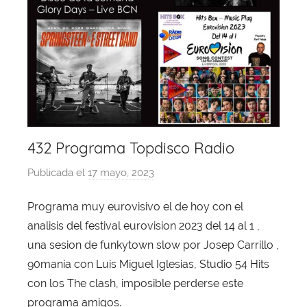
432 Programa Topdisco Radio
Publicada el
17 mayo, 2023
p
o
Programa muy eurovisivo el de hoy con el
r
analisis del festival eurovision 2023 del 14 al 1 ,
X
a
una sesion de funkytown slow por Josep Carrillo ,
v
90mania con Luis Miguel Iglesias, Studio 54 Hits
i
con los The clash, imposible perderse este
T
programa amigos.