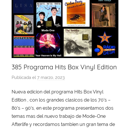
385 Programa Hits Box Vinyl Edition
Publicada el
7 marzo, 2023
p
o
Nueva edicion del programa Hits Box Vinyl
r
Edition , con los grandes clasicos de los 70’s –
X
a
80’s – 90’s, en este programa presentamos dos
v
temas mas del nuevo trabajo de Mode-One
i
Afterlife y recordamos tambien un gran tema de