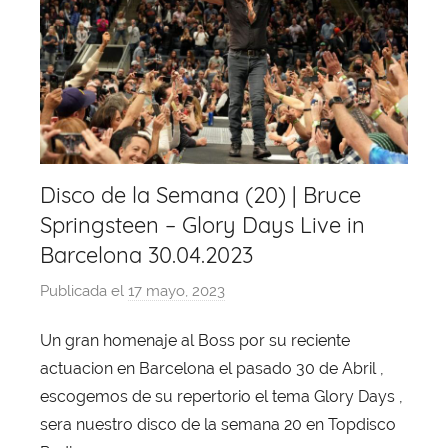
Disco de la Semana (20) | Bruce
Springsteen – Glory Days Live in
Barcelona 30.04.2023
Publicada el
17 mayo, 2023
p
o
Un gran homenaje al Boss por su reciente
r
actuacion en Barcelona el pasado 30 de Abril ,
X
a
escogemos de su repertorio el tema Glory Days ,
v
sera nuestro disco de la semana 20 en Topdisco
i