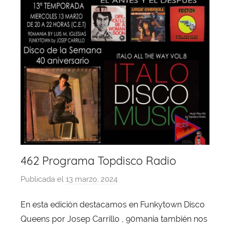
462 Programa Topdisco Radio
Publicada el
13 marzo, 2024
p
o
En esta edición destacamos en Funkytown Disco
r
Queens por Josep Carrillo , 90mania también nos
X