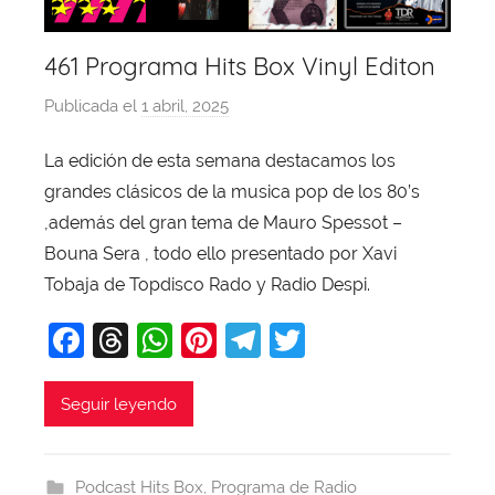
461 Programa Hits Box Vinyl Editon
Publicada el
1 abril, 2025
p
o
La edición de esta semana destacamos los
r
grandes clásicos de la musica pop de los 80’s
X
a
,además del gran tema de Mauro Spessot –
v
Bouna Sera , todo ello presentado por Xavi
i
Tobaja de Topdisco Rado y Radio Despi.
T
F
T
W
Pi
T
T
o
b
a
hr
h
nt
el
w
a
c
e
at
er
e
itt
Seguir leyendo
j
e
a
s
e
gr
er
a
b
d
A
st
a
Podcast Hits Box
,
Programa de Radio