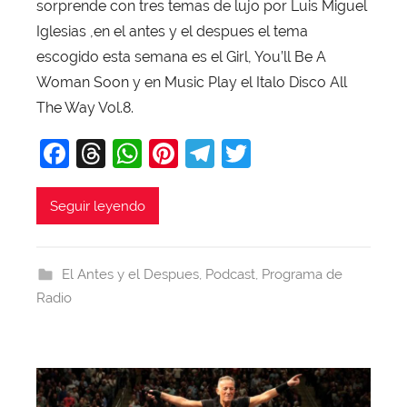
a
sorprende con tres temas de lujo por Luis Miguel
v
Iglesias ,en el antes y el despues el tema
i
escogido esta semana es el Girl, You’ll Be A
T
Woman Soon y en Music Play el Italo Disco All
o
The Way Vol.8.
b
F
T
W
Pi
T
T
a
j
a
hr
h
nt
el
w
a
c
e
at
er
e
itt
Seguir leyendo
e
a
s
e
gr
er
b
d
A
st
a
El Antes y el Despues
,
Podcast
,
Programa de
o
s
p
m
Radio
o
p
k