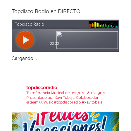
Topdisco Radio en DIRECTO
Cargando ...
topdiscoradio
Tu referencia Musical de los 70's - 80's - 90's
Presentado por Xavi Tobaja.
Colaborador
@team33music
#topdiscoradio #xavitobaja