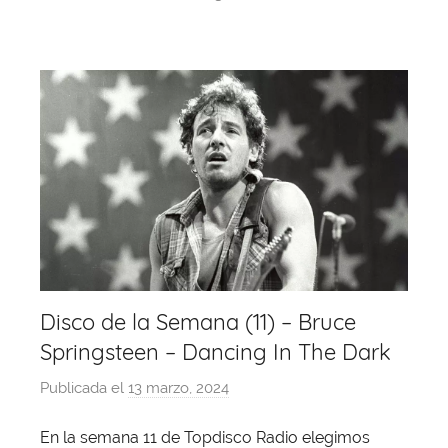
o
s
p
m
o
p
k
Disco de la Semana (11) – Bruce
Springsteen – Dancing In The Dark
Publicada el
13 marzo, 2024
p
o
En la semana 11 de Topdisco Radio elegimos
r