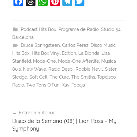
F
T
W
Pi
T
T
a
hr
h
nt
el
w
c
e
at
er
e
itt
e
a
s
e
gr
er
Podcast Hits Box
,
Programa de Radio
,
Studio 54
Barcelona
b
d
A
st
a
Bruce Springsteen
,
Carlos Perez
,
Disco Music
,
o
s
p
m
Hits Box
,
Hits Box Vinyl Edition
,
La Bionda
,
Lisa
o
p
Stanfield
,
Mode-One
,
Mode-One Afterlife
,
Musica
k
80's
,
New Wave
,
Radio Despi
,
Robbie Nevil
,
Sister
Sledge
,
Soft Cell
,
The Cure
,
The Smiths
,
Topdisco
Radio
,
Two Tons O'Fun
,
Xavi Tobaja
Navegación
Entrada anterior
de
Disco de la Semana (08) | Lian Ross – My
entradas
Symphony