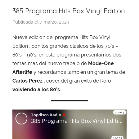
385 Programa Hits Box Vinyl Edition
Publicada el
7 marzo, 2023
p
o
Nueva edicion del programa Hits Box Vinyl
r
Edition , con los grandes clasicos de los 70’s –
X
a
80’s – 90’s, en este programa presentamos dos
v
temas mas del nuevo trabajo de
Mode-One
i
Afterlife
y recordamos tambien un gran tema de
T
Carlos Perez
, cover del gran exito de Rofo ,
o
volviendo a los 80’s.
b
a
j
a