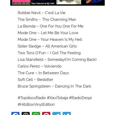
Robbie Nevil – C’est La Vie
The Smiths – This Charming Man
La Bionda – One For You One For Me
Mode One – Let Me Be Your Love
Mode One – Your Heaven Is My Hell
Sister Sledge – All American Girls
Two Tons O’Fun – I Got The Feeling
Lisa Stansfield – Someday(I’m Coming Back)
Carlos Perez – Volviendo
The Cure – In Between Days
Soft Cell – Bedsitter
Bruce Springsteen – Dancing In The Dark
#TopdiscoRadio #XaviTobaja #RadioDespi
#HitsBoxVinylEdition