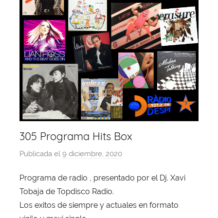
305 Programa Hits Box
Publicada el
9 diciembre, 2020
p
o
Programa de radio , presentado por el Dj. Xavi
r
Tobaja de Topdisco Radio.
X
a
Los exitos de siempre y actuales en formato
v