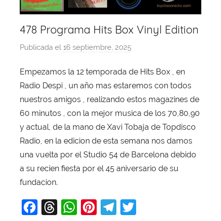
478 Programa Hits Box Vinyl Edition
Publicada el
16 septiembre, 2025
p
o
Empezamos la 12 temporada de Hits Box , en
r
Radio Despi , un año mas estaremos con todos
X
a
nuestros amigos , realizando estos magazines de
v
60 minutos , con la mejor musica de los 70,80,90
i
y actual, de la mano de Xavi Tobaja de Topdisco
T
Radio, en la edicion de esta semana nos damos
o
una vuelta por el Studio 54 de Barcelona debido
b
a su recien fiesta por el 45 aniversario de su
a
fundacion.
j
a
F
T
W
Pi
T
T