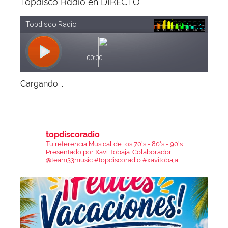
Topdisco Radio en DIRECTO
Cargando ...
topdiscoradio
Tu referencia Musical de los 70's - 80's - 90's
Presentado por Xavi Tobaja.
Colaborador
@team33music
#topdiscoradio #xavitobaja