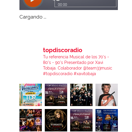
Cargando ...
topdiscoradio
Tu referencia Musical de los 70's -
80's - 90's
Presentado por Xavi
Tobaja.
Colaborador @team33music
#topdiscoradio #xavitobaja