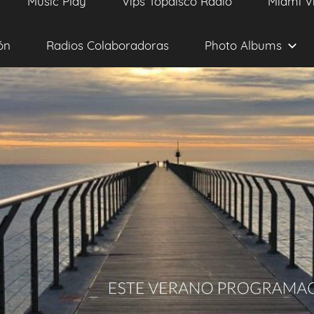
Music Play
Vips Topdisco Radio
Miami V
ón
Radios Colaboradoras
Photo Albums