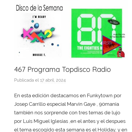
467 Programa Topdisco Radio
Publicada el
17 abril, 2024
p
o
En esta edición destacamos en Funkytown por
r
X
Josep Carrillo especial Marvin Gaye , 90mania
a
también nos sorprende con tres temas de lujo
v
por Luis Miguel Iglesias ,en el antes y el despues
i
el tema escogido esta semana es el Holiday, y en