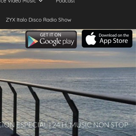
ice Video Music
Podcast
ZYX Italo Disco Radio Show