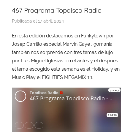
467 Programa Topdisco Radio
Publicada el
17 abril, 2024
p
o
En esta edición destacamos en Funkytown por
r
Josep Carrillo especial Marvin Gaye , 90mania
X
a
también nos sorprende con tres temas de lujo
v
por Luis Miguel Iglesias ,en el antes y el despues
i
el tema escogido esta semana es el Holiday, y en
T
Music Play el EIGHTIES MEGAMIX 1.1.
o
b
a
j
a