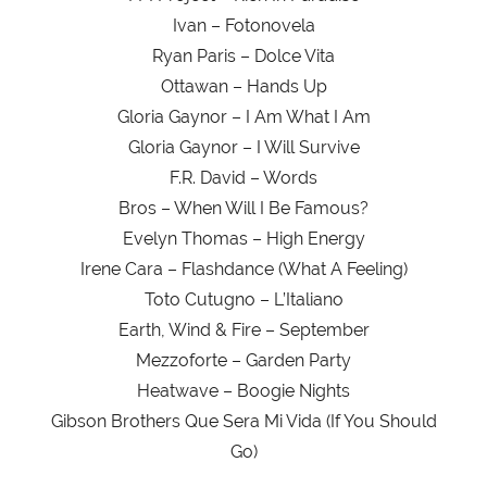
Ivan – Fotonovela
Ryan Paris – Dolce Vita
Ottawan – Hands Up
Gloria Gaynor – I Am What I Am
Gloria Gaynor – I Will Survive
F.R. David – Words
Bros – When Will I Be Famous?
Evelyn Thomas – High Energy
Irene Cara – Flashdance (What A Feeling)
Toto Cutugno – L’Italiano
Earth, Wind & Fire – September
Mezzoforte – Garden Party
Heatwave – Boogie Nights
Gibson Brothers Que Sera Mi Vida (If You Should
Go)