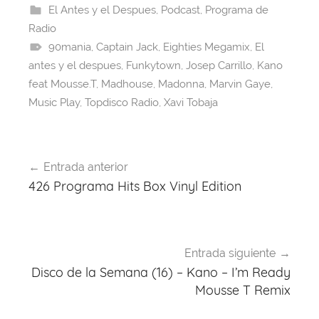
e
a
s
e
gr
er
El Antes y el Despues
,
Podcast
,
Programa de
Radio
b
d
A
st
a
90mania
,
Captain Jack
,
Eighties Megamix
,
El
o
s
p
m
antes y el despues
,
Funkytown
,
Josep Carrillo
,
Kano
o
p
feat Mousse.T
,
Madhouse
,
Madonna
,
Marvin Gaye
,
k
Music Play
,
Topdisco Radio
,
Xavi Tobaja
Navegación
Entrada anterior
de
426 Programa Hits Box Vinyl Edition
entradas
Entrada siguiente
Disco de la Semana (16) – Kano – I’m Ready
Mousse T Remix