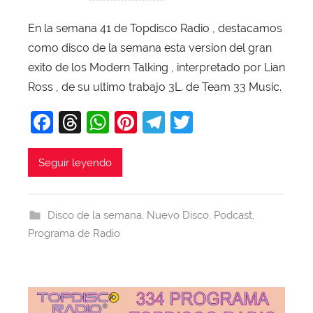
o
En la semana 41 de Topdisco Radio , destacamos
r
como disco de la semana esta version del gran
X
a
exito de los Modern Talking , interpretado por Lian
v
Ross , de su ultimo trabajo 3L. de Team 33 Music.
i
F
T
W
Pi
T
T
T
a
hr
h
nt
el
w
o
b
c
e
at
er
e
itt
Seguir leyendo
a
e
a
s
e
gr
er
j
b
d
A
st
a
a
Disco de la semana
,
Nuevo Disco
,
Podcast
,
o
s
p
m
Programa de Radio
o
p
k