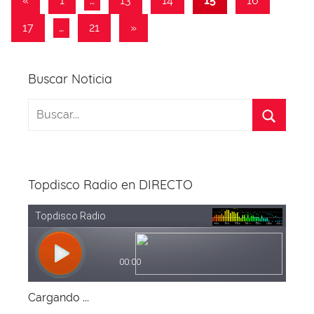
«
1
…
13
14
15
16
k
anteriores
de
Entradas
17
…
21
»
entradas
siguientes
Buscar Noticia
Topdisco Radio en DIRECTO
Cargando ...