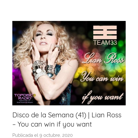
o
p
k
Disco de la Semana (41) | Lian Ross
– You can win if you want
Publicada el
9 octubre, 2020
p