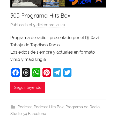
305 Programa Hits Box
Publicada el
9 diciembre, 2020
p
o
Programa de radio , presentado por el Dj. Xavi
r
Tobaja de Topdisco Radio.
X
a
Los exitos de siempre y actuales en formato
v
vinilo y maxi single.
i
F
T
W
Pi
T
T
T
a
hr
h
nt
el
w
o
b
c
e
at
er
e
itt
Seguir leyendo
a
e
a
s
e
gr
er
j
b
d
A
st
a
a
Podcast
,
Podcast Hits Box
,
Programa de Radio
,
o
s
p
m
Studio 54 Barcelona