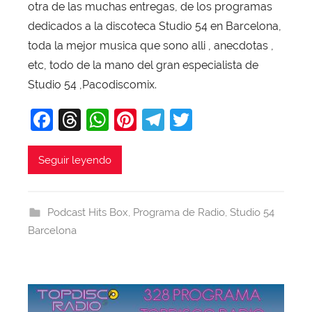
otra de las muchas entregas, de los programas
X
a
dedicados a la discoteca Studio 54 en Barcelona,
v
toda la mejor musica que sono alli , anecdotas ,
i
etc, todo de la mano del gran especialista de
T
Studio 54 ,Pacodiscomix.
o
F
T
W
Pi
T
T
b
a
a
hr
h
nt
el
w
j
c
e
at
er
e
itt
Seguir leyendo
a
e
a
s
e
gr
er
b
d
A
st
a
Podcast Hits Box
,
Programa de Radio
,
Studio 54
o
s
p
m
Barcelona
o
p
k