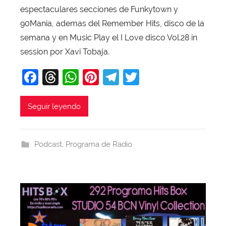
espectaculares secciones de Funkytown y
X
a
90Mania, ademas del Remember Hits, disco de la
v
semana y en Music Play el I Love disco Vol.28 in
i
session por Xavi Tobaja.
T
F
T
W
Pi
T
T
o
b
a
hr
h
nt
el
w
a
c
e
at
er
e
itt
Seguir leyendo
j
e
a
s
e
gr
er
a
b
d
A
st
a
Podcast
,
Programa de Radio
o
s
p
m
o
p
k