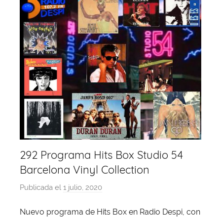
292 Programa Hits Box Studio 54
Barcelona Vinyl Collection
Publicada el
1 julio, 2020
p
o
Nuevo programa de Hits Box en Radio Despi, con
r