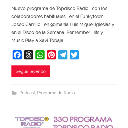
o
Nuevo programa de Topdisco Radio , con los
r
colaboradores habituales , en el Funkytown ,
X
a
Josep Carrillo , en 90mania Luis Miguel Iglesias y
v
en el Disco de la Semana, Remember Hits y
i
Music Play a Xavi Tobaja.
T
F
T
W
Pi
T
T
o
b
a
hr
h
nt
el
w
a
c
e
at
er
e
itt
Seguir leyendo
j
e
a
s
e
gr
er
a
b
d
A
st
a
Podcast
,
Programa de Radio
o
s
p
m
o
p
k