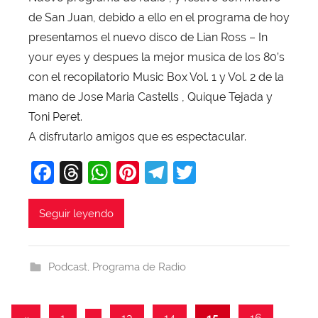
de San Juan, debido a ello en el programa de hoy
X
a
presentamos el nuevo disco de Lian Ross – In
v
your eyes y despues la mejor musica de los 80’s
i
con el recopilatorio Music Box Vol. 1 y Vol. 2 de la
T
mano de Jose Maria Castells , Quique Tejada y
o
Toni Peret.
b
A disfrutarlo amigos que es espectacular.
a
j
F
T
W
Pi
T
T
a
a
hr
h
nt
el
w
c
e
at
er
e
itt
Seguir leyendo
e
a
s
e
gr
er
b
d
A
st
a
Podcast
,
Programa de Radio
o
s
p
m
o
p
Paginación
Entradas