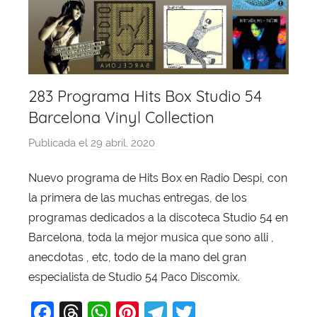
283 Programa Hits Box Studio 54
Barcelona Vinyl Collection
Publicada el
29 abril, 2020
p
o
Nuevo programa de Hits Box en Radio Despi, con
r
la primera de las muchas entregas, de los
X
a
programas dedicados a la discoteca Studio 54 en
v
Barcelona, toda la mejor musica que sono alli ,
i
anecdotas , etc, todo de la mano del gran
T
especialista de Studio 54 Paco Discomix.
o
F
T
W
Pi
T
T
b