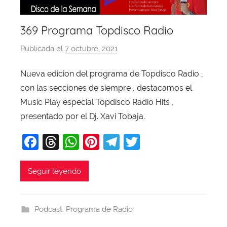
369 Programa Topdisco Radio
Publicada el
7 octubre, 2021
p
o
Nueva edicion del programa de Topdisco Radio ,
r
con las secciones de siempre , destacamos el
X
a
Music Play especial Topdisco Radio Hits ,
v
presentado por el Dj. Xavi Tobaja.
i
F
T
W
Pi
T
T
T
a
hr
h
nt
el
w
o
b
c
e
at
er
e
itt
Seguir leyendo
a
e
a
s
e
gr
er
j
b
d
A
st
a
a
Podcast
,
Programa de Radio
o
s
p
m