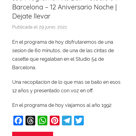
Barcelona – 12 Aniversario Noche |
Dejate llevar
Publicada el
29 junio, 2021
p
o
En el programa de hoy disfrutaremos de una
r
sesion de 60 minutos, de una de las cintas de
X
a
casette que regalaban en el Studio 54 de
v
Barcelona.
i
Una recopilacion de lo que mas se bailo en esos
T
o
12 años y presentado con voz en off.
b
En el programa de hoy viajamos al año 1992
a
j
F
T
W
Pi
T
T
a
a
hr
h
nt
el
w