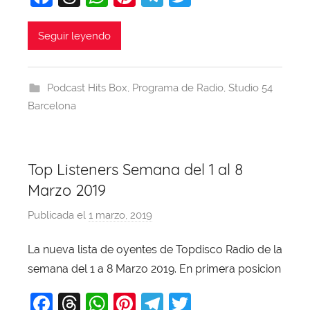
a
a
hr
h
nt
el
w
j
c
e
at
er
e
itt
Seguir leyendo
a
e
a
s
e
gr
er
b
d
A
st
a
Podcast Hits Box
,
Programa de Radio
,
Studio 54
o
s
p
m
Barcelona
o
p
k
Top Listeners Semana del 1 al 8
Marzo 2019
Publicada el
1 marzo, 2019
p
o
La nueva lista de oyentes de Topdisco Radio de la
r
semana del 1 a 8 Marzo 2019. En primera posicion
X
a
F
T
W
Pi
T
T
v