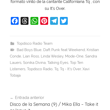
formato vinilo de la cantante Californiana Tq , con
su It’s Over.
F
T
W
Pi
T
T
a
hr
h
nt
el
w
c
e
at
er
e
itt
e
a
s
e
gr
er
Topdisco Radio Team
Bad Boys Blue
b
d
A
,
Daft Punk feat Weekend
st
a
,
Kristian
Conde
,
Lian Ross
,
Linda Wesley
,
Mode-One
,
Sandra
o
s
p
m
Lauers
,
Sonika Divina
,
Talking Eyes
,
Top Ten
o
p
Listeners
,
Topdisco Radio
,
Tq
,
Tq - It's Over
,
Xavi
k
Tobaja
Navegación
Entrada anterior
de
Disco de la Semana (9) / Mika Ella – Take it