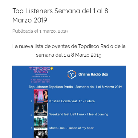
Top Listeners Semana del 1 al 8
Marzo 2019
Publicada el
1 marzo, 2019
p
o
La nueva lista de oyentes de Topdisco Radio de la
r
semana del 1 a 8 Marzo 2019.
X
a
v
i
T
o
b
a
j
a