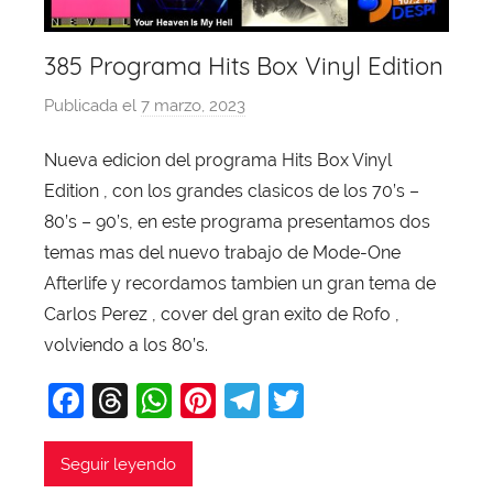
385 Programa Hits Box Vinyl Edition
Publicada el
7 marzo, 2023
p
o
Nueva edicion del programa Hits Box Vinyl
r
Edition , con los grandes clasicos de los 70’s –
X
a
80’s – 90’s, en este programa presentamos dos
v
temas mas del nuevo trabajo de Mode-One
i
Afterlife y recordamos tambien un gran tema de
T
Carlos Perez , cover del gran exito de Rofo ,
o
volviendo a los 80’s.
b
F
T
W
Pi
T
T
a
j
a
hr
h
nt
el
w
a
c
e
at
er
e
itt
Seguir leyendo