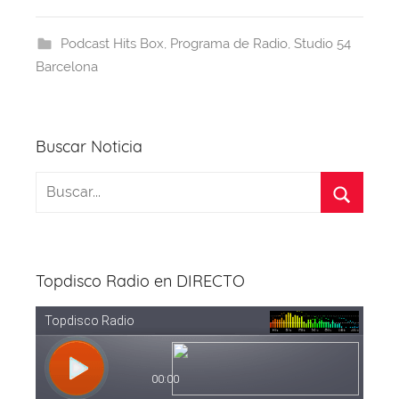
e
a
s
e
gr
er
b
d
A
st
a
Podcast Hits Box
,
Programa de Radio
,
Studio 54
o
s
p
m
Barcelona
o
p
k
Buscar Noticia
Topdisco Radio en DIRECTO