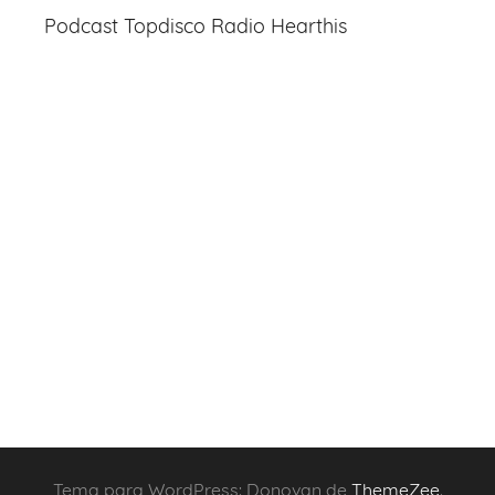
Podcast Topdisco Radio Hearthis
Tema para WordPress: Donovan de
ThemeZee
.