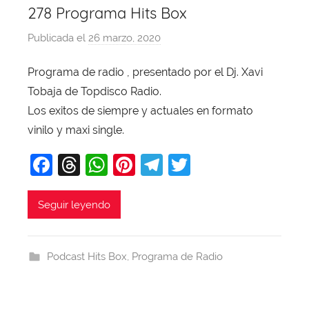
278 Programa Hits Box
Publicada el
26 marzo, 2020
p
o
Programa de radio , presentado por el Dj. Xavi
r
Tobaja de Topdisco Radio.
X
a
Los exitos de siempre y actuales en formato
v
vinilo y maxi single.
i
F
T
W
Pi
T
T
T
a
hr
h
nt
el
w
o
b
c
e
at
er
e
itt
Seguir leyendo
a
e
a
s
e
gr
er
j
b
d
A
st
a
a
Podcast Hits Box
,
Programa de Radio
o
s
p
m
o
p