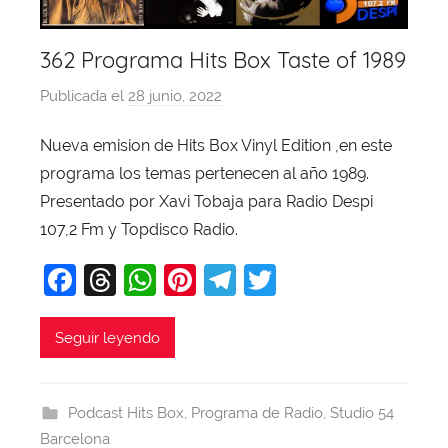
362 Programa Hits Box Taste of 1989
Publicada el
28 junio, 2022
p
o
Nueva emision de Hits Box Vinyl Edition ,en este
r
programa los temas pertenecen al año 1989.
X
a
Presentado por Xavi Tobaja para Radio Despi
v
107,2 Fm y Topdisco Radio.
i
F
T
W
Pi
T
T
T
a
hr
h
nt
el
w
o
b
c
e
at
er
e
itt
Seguir leyendo
a
e
a
s
e
gr
er
j
b
d
A
st
a
a
Podcast Hits Box
,
Programa de Radio
,
Studio 54
o
s
p
m
Barcelona