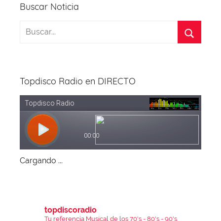
k
Buscar Noticia
Topdisco Radio en DIRECTO
Cargando ...
topdiscoradio
Tu referencia Musical de los 70's - 80's - 90's