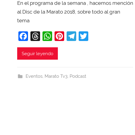
En el programa de la semana , hacemos mención
r
X
al Disc de la Marato 2018, sobre todo al gran
a
tema
v
F
T
W
Pi
T
T
i
T
a
hr
h
nt
el
w
o
c
e
at
er
e
itt
Seguir leyendo
b
e
a
s
e
gr
er
a
b
d
A
st
a
j
Eventos
,
Marato Tv3
,
Podcast
o
s
p
m
a
o
p
k