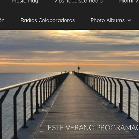
Music Play
Vips Topdisco Radio
Miami V
ón
Radios Colaboradoras
Photo Albums