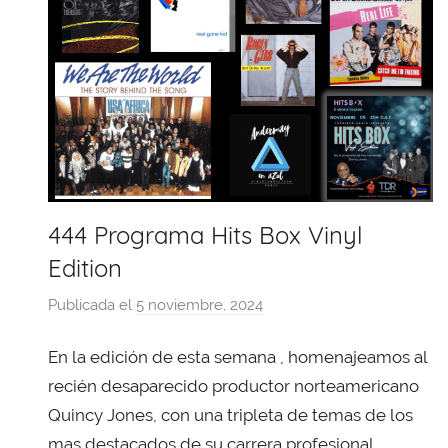
444 Programa Hits Box Vinyl
Edition
Publicada el
5 noviembre, 2024
p
o
En la edición de esta semana , homenajeamos al
r
X
recién desaparecido productor norteamericano
a
Quincy Jones, con una tripleta de temas de los
v
mas destacados de su carrera profesional ,