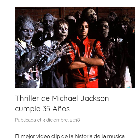
k
Thriller de Michael Jackson
cumple 35 Años
Publicada el
3 diciembre, 2018
p
o
El mejor video clip de la historia de la musica
r