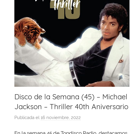
Disco de la Semana (45) – Michael
Jackson – Thriller 40th Aniversario
Publicada el
16 noviembre, 2022
p
o
En la semana 45 de Topdisco Radio, destacamos
r