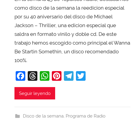
X
como disco de la semana la reedicion especial
a
por su 40 aniversario del disco de Michael
v
Jackson – Thriller, una edicion especial que
i
saldra en formato vinilo y doble cd. De este
T
trabajo hemos escogido como principal el Wanna
o
Be Startin Somethin, un disco recomendado
b
100%.
a
j
F
T
W
Pi
T
T
a
a
hr
h
nt
el
w
c
e
at
er
e
itt
Seguir leyendo
e
a
s
e
gr
er
b
d
A
st
a
Disco de la semana
,
Programa de Radio
o
s
p
m
o
p