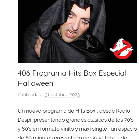
406 Programa Hits Box Especial
Halloween
Publicada el
31 octubre, 2023
p
o
Un nuevo programa de Hits Box , desde Radio
r
X
Despi ,presentando grandes clásicos de los 70’s
a
y 80’s en formato vinilo y maxi single , un espacio
v
de 60 minutos presentado por Xavi Tobaja de