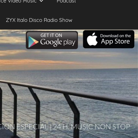
ice Video Music
Podcast
ZYX Italo Disco Radio Show