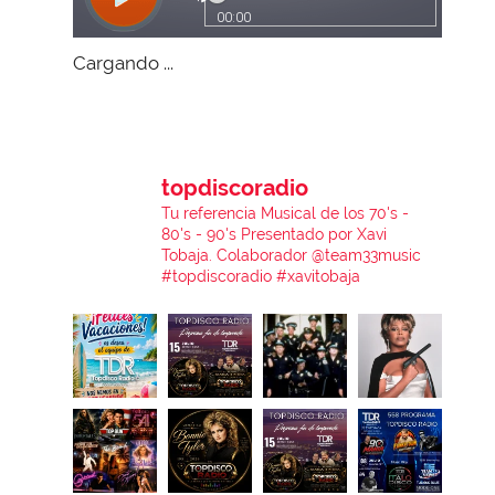
Cargando ...
topdiscoradio
Tu referencia Musical de los 70's -
80's - 90's
Presentado por Xavi
Tobaja.
Colaborador @team33music
#topdiscoradio #xavitobaja