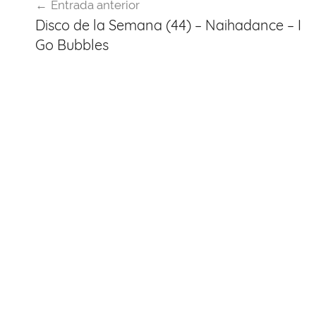
Entrada anterior
de
Disco de la Semana (44) – Naihadance – I
entradas
Go Bubbles