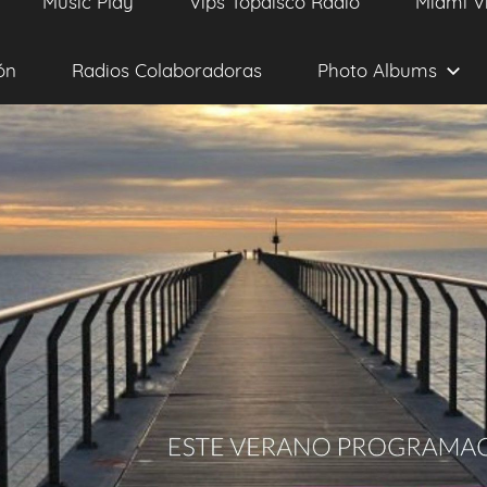
Music Play
Vips Topdisco Radio
Miami V
ón
Radios Colaboradoras
Photo Albums