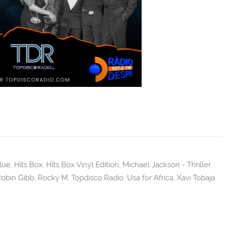
lue
,
Hits Box
,
Hits Box Vinyl Edition
,
Michael Jackson - Thriller
,
obin Gibb
,
Rocky M
,
Topdisco Radio
,
Usa for Africa
,
Xavi Tobaja