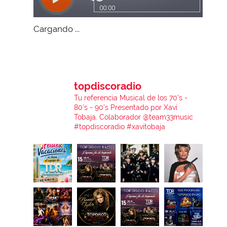
Cargando ...
topdiscoradio
Tu referencia Musical de los 70's -
80's - 90's
Presentado por Xavi
Tobaja.
Colaborador @team33music
#topdiscoradio #xavitobaja