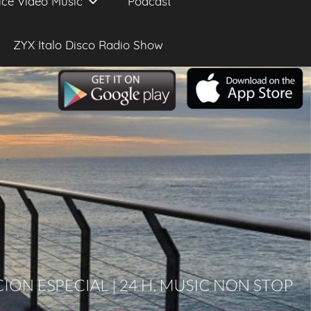
ice Video Music
Podcast
ZYX Italo Disco Radio Show