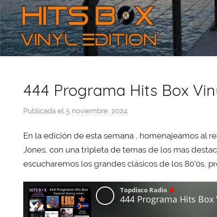
444 Programa Hits Box Viny
Publicada el
5 noviembre, 2024
p
o
En la edición de esta semana , homenajeamos al r
r
X
Jones, con una tripleta de temas de los mas desta
a
escucharemos los grandes clásicos de los 80’0s, pr
v
i
T
o