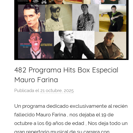
482 Programa Hits Box Especial
Mauro Farina
Publicada el
21 octubre, 2025
p
o
Un programa dedicado exclusivamente al recién
r
X
fallecido Mauro Farina , nos dejaba el 19 de
a
octubre a los 69 años de edad , Nos deja todo un
v
gran repertorio musical de su carrera con