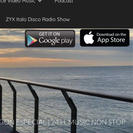
ice Video Music
Podcast
ZYX Italo Disco Radio Show