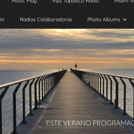
Music Play
Vips Topdisco Radio
Miami V
ón
Radios Colaboradoras
Photo Albums