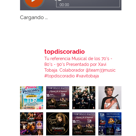
Cargando ...
topdiscoradio
Tu referencia Musical de los 70's -
80's - 90's
Presentado por Xavi
Tobaja.
Colaborador @team33music
#topdiscoradio #xavitobaja