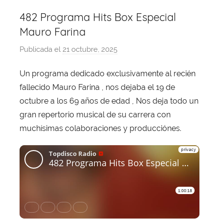
482 Programa Hits Box Especial
Mauro Farina
Publicada el
21 octubre, 2025
p
o
Un programa dedicado exclusivamente al recién
r
fallecido Mauro Farina , nos dejaba el 19 de
X
a
octubre a los 69 años de edad , Nos deja todo un
v
gran repertorio musical de su carrera con
i
muchísimas colaboraciones y producciónes.
T
o
b
a
j
a