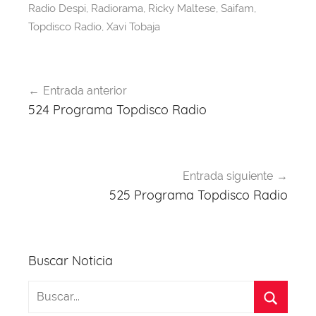
k
Radio Despi
,
Radiorama
,
Ricky Maltese
,
Saifam
,
Topdisco Radio
,
Xavi Tobaja
Navegación
Entrada anterior
de
524 Programa Topdisco Radio
entradas
Entrada siguiente
525 Programa Topdisco Radio
Buscar Noticia