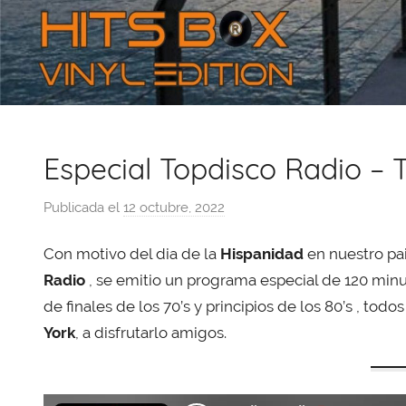
Especial Topdisco Radio – T
Publicada el
12 octubre, 2022
p
o
Con motivo del dia de la
Hispanidad
en nuestro pai
r
X
Radio
, se emitio un programa especial de 120 minu
a
de finales de los 70’s y principios de los 80’s , tod
v
York
, a disfrutarlo amigos.
i
T
o