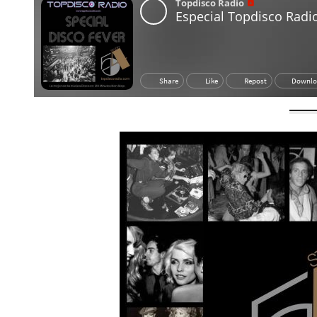
b
a
j
a