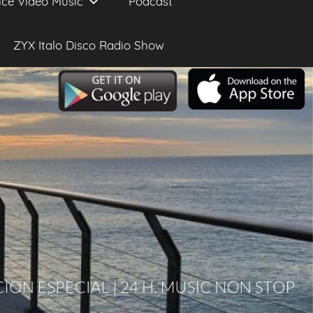
ice Video Music
Podcast
ZYX Italo Disco Radio Show