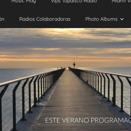
Music Play
Vips Topdisco Radio
Miami V
ón
Radios Colaboradoras
Photo Albums