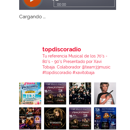
Cargando ...
topdiscoradio
Tu referencia Musical de los 70's -
80's - 90's
Presentado por Xavi
Tobaja.
Colaborador @team33music
#topdiscoradio #xavitobaja