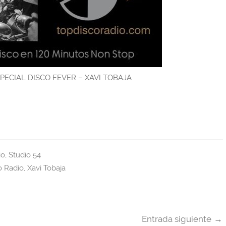
PECIAL DISCO FEVER – XAVI TOBAJA
io
,
Studio 54
o Radio
,
Xavi Tobaja
Entrada siguiente