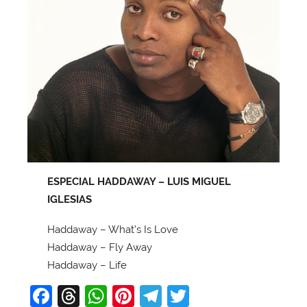
ESPECIAL HADDAWAY – LUIS MIGUEL
IGLESIAS
Haddaway – What’s Is Love
Haddaway – Fly Away
Haddaway – Life
F
T
W
Pi
T
T