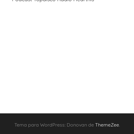
Tema para WordPress: Donovan de
ThemeZee
.