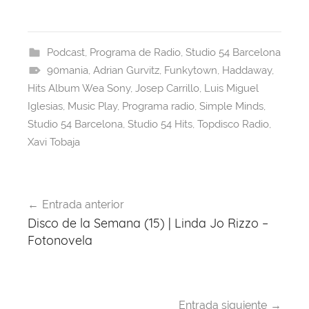
a
hr
h
nt
el
w
c
e
at
er
e
itt
e
a
s
e
gr
er
Podcast
,
Programa de Radio
,
Studio 54 Barcelona
90mania
b
d
,
Adrian Gurvitz
A
st
,
a
Funkytown
,
Haddaway
,
Hits Album Wea Sony
,
Josep Carrillo
,
Luis Miguel
o
s
p
m
Iglesias
,
Music Play
,
Programa radio
,
Simple Minds
,
o
p
Studio 54 Barcelona
,
Studio 54 Hits
,
Topdisco Radio
,
k
Xavi Tobaja
Navegación
Entrada anterior
de
Disco de la Semana (15) | Linda Jo Rizzo –
entradas
Fotonovela
Entrada siguiente