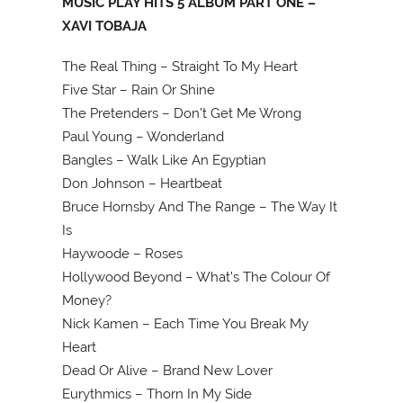
MUSIC PLAY HITS 5 ALBUM PART ONE –
XAVI TOBAJA
The Real Thing – Straight To My Heart
Five Star – Rain Or Shine
The Pretenders – Don’t Get Me Wrong
Paul Young – Wonderland
Bangles – Walk Like An Egyptian
Don Johnson – Heartbeat
Bruce Hornsby And The Range – The Way It
Is
Haywoode – Roses
Hollywood Beyond – What’s The Colour Of
Money?
Nick Kamen – Each Time You Break My
Heart
Dead Or Alive – Brand New Lover
Eurythmics – Thorn In My Side