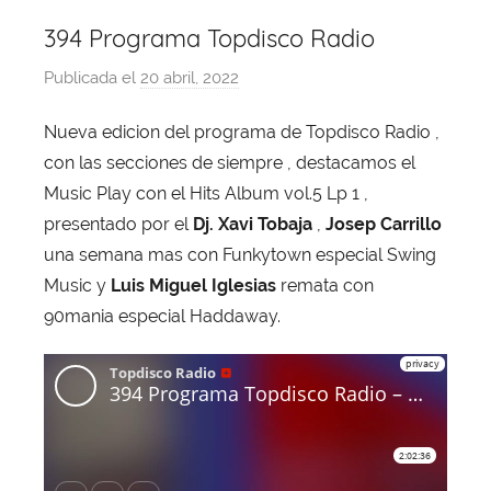
394 Programa Topdisco Radio
Publicada el
20 abril, 2022
p
o
Nueva edicion del programa de Topdisco Radio ,
r
con las secciones de siempre , destacamos el
X
a
Music Play con el Hits Album vol.5 Lp 1 ,
v
presentado por el
Dj. Xavi Tobaja
,
Josep Carrillo
i
una semana mas con Funkytown especial Swing
T
Music y
Luis Miguel Iglesias
remata con
o
90mania especial Haddaway.
b
a
j
a