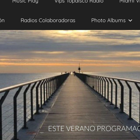
Music Play
Vips Topdisco Radio
Miami V
ón
Radios Colaboradoras
Photo Albums