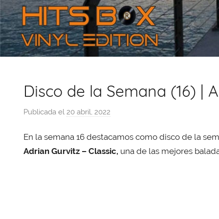
Disco de la Semana (16) | A
Publicada el
20 abril, 2022
p
o
En la semana 16 destacamos como disco de la sema
r
X
Adrian Gurvitz – Classic,
una de las mejores baladas
a
v
i
T
o