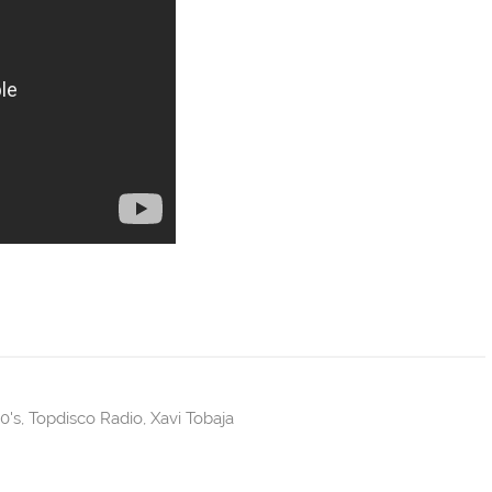
0's
,
Topdisco Radio
,
Xavi Tobaja