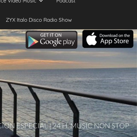
ice Video Music
Podcast
ZYX Italo Disco Radio Show