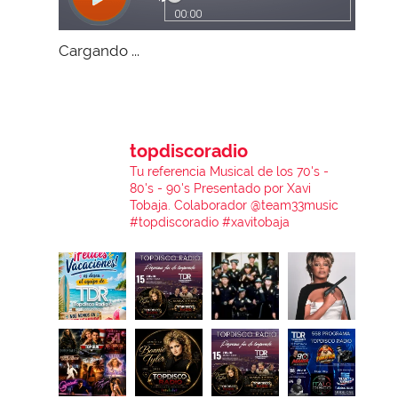
Cargando ...
topdiscoradio
Tu referencia Musical de los 70's -
80's - 90's
Presentado por Xavi
Tobaja.
Colaborador @team33music
#topdiscoradio #xavitobaja