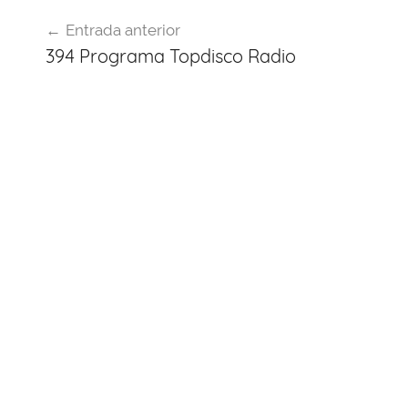
o
p
Navegación
k
Entrada anterior
de
394 Programa Topdisco Radio
entradas